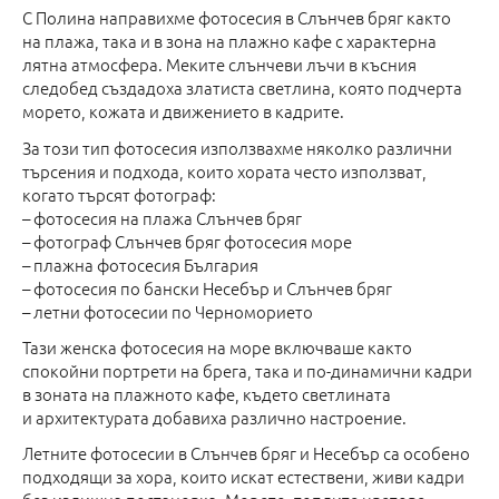
С Полина направихме фотосесия в Слънчев бряг както
на плажа, така и в зона на плажно кафе с характерна
лятна атмосфера. Меките слънчеви лъчи в късния
следобед създадоха златиста светлина, която подчерта
морето, кожата и движението в кадрите.
За този тип фотосесия използвахме няколко различни
търсения и подхода, които хората често използват,
когато търсят фотограф:
– фотосесия на плажа Слънчев бряг
– фотограф Слънчев бряг фотосесия море
– плажна фотосесия България
– фотосесия по бански Несебър и Слънчев бряг
– летни фотосесии по Черноморието
Тази женска фотосесия на море включваше както
спокойни портрети на брега, така и по-динамични кадри
в зоната на плажното кафе, където светлината
и архитектурата добавиха различно настроение.
Летните фотосесии в Слънчев бряг и Несебър са особено
подходящи за хора, които искат естествени, живи кадри