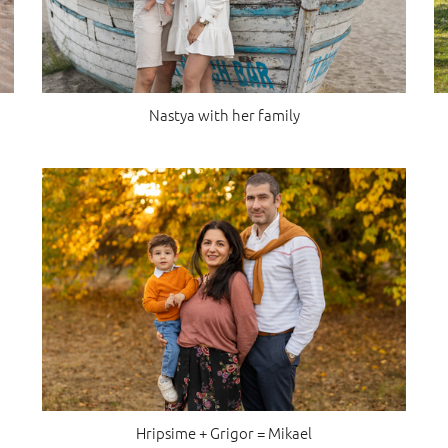
Nastya with her family
Hripsime + Grigor = Mikael