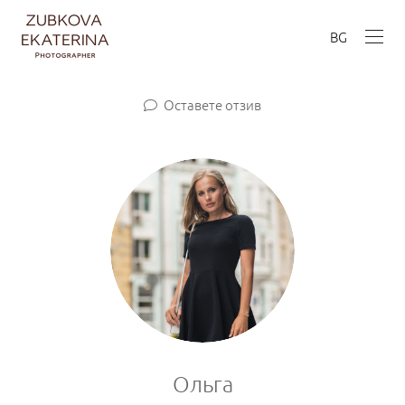
BG
Оставете отзив
Ольга