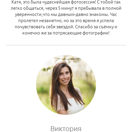
Катя, это была чудеснейшая фотосессия! С тобой так
легко общаться, через 5 минут я пребывала в полной
уверенности,что мы давным-давно знакомы. Час
пролетел незаметно, но за это время я успела
почувствовать себя звездой. Спасибо за съёмку и
конечно же за потрясающие фотографии!
Виктория