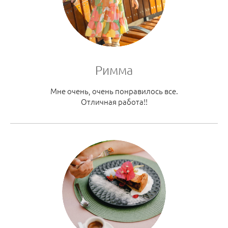
Римма
Мне очень, очень понравилось все.
Отличная работа!!