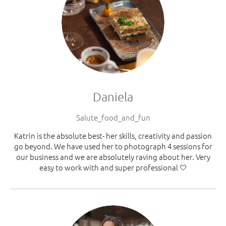
Daniela
Salute_food_and_fun
Katrin is the absolute best- her skills, creativity and passion
go beyond. We have used her to photograph 4 sessions for
our business and we are absolutely raving about her. Very
easy to work with and super professional 🤍