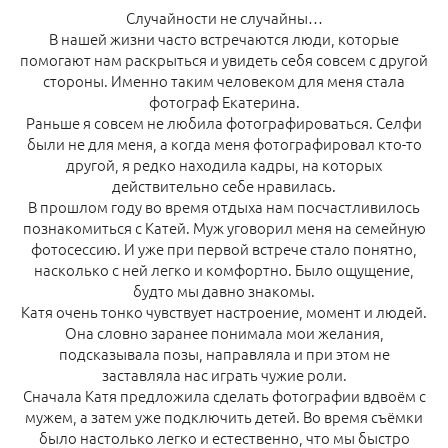
Случайности не случайны…
В нашей жизни часто встречаются люди, которые
помогают нам раскрыться и увидеть себя совсем с другой
стороны. Именно таким человеком для меня стала
фотограф Екатерина.
Раньше я совсем не любила фотографироваться. Селфи
были не для меня, а когда меня фотографировал кто-то
другой, я редко находила кадры, на которых
действительно себе нравилась.
В прошлом году во время отдыха нам посчастливилось
познакомиться с Катей. Муж уговорил меня на семейную
фотосессию. И уже при первой встрече стало понятно,
насколько с ней легко и комфортно. Было ощущение,
будто мы давно знакомы.
Катя очень тонко чувствует настроение, момент и людей.
Она словно заранее понимала мои желания,
подсказывала позы, направляла и при этом не
заставляла нас играть чужие роли.
Сначала Катя предложила сделать фотографии вдвоём с
мужем, а затем уже подключить детей. Во время съёмки
было настолько легко и естественно, что мы быстро