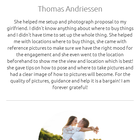
Thomas Andriessen
She helped me setup and photograph proposal to my
girlfriend. I didn’t know anything about where to buy things
and I didn’t have time to set up the whole thing. She helped
me with locations where to buy things, she came with
reference pictures to make sure we have the right mood for
the engagement and she even went to the location
beforehand to show me the view and location which is best!
she gave tips on how to pose and where to take pictures and
had a clear image of how to pictures will become. For the
quality of pictures, guidance and help it is a bargain! I am
forever grateful!