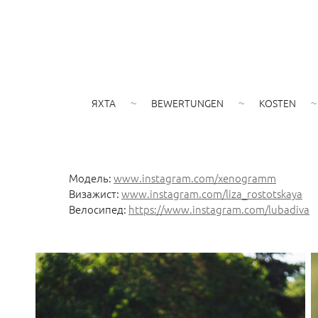
ЯХТА
BEWERTUNGEN
KOSTEN
Модель:
www.instagram.com/xenogramm
Визажист:
www.instagram.com/liza_rostotskaya
Велосипед:
https://www.instagram.com/lubadiva